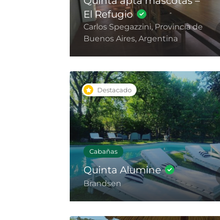
Quinta apta mascotas –
El Refugio
Carlos Spegazzini, Provincia de
Buenos Aires, Argentina
Destacado
Cabañas
Quinta Alumine
Brandsen