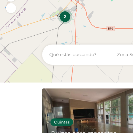
2
Zona S
Quintas