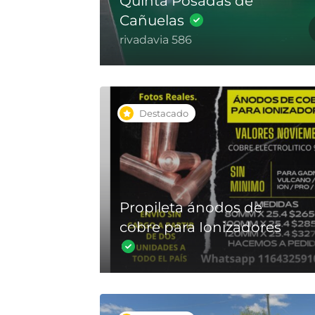
Quinta Posadas de
Cañuelas
rivadavia 586
Destacado
Propileta ánodos de
cobre para Ionizadores