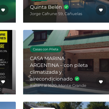
Quinta Belén
Jorge Cafrune 59, Cañuelas
Casas con Pileta
CASA MARINA
ARGENTINA – con pileta
climatizada y
airecondicionado
Italiani al 1620, Monte Grande