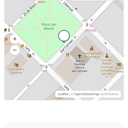
Leaflet
| ©
OpenStreetMap
contributors