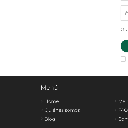
Olv
Menú
Home
Mem
Quiénes somos
FAQ
Blog
Con