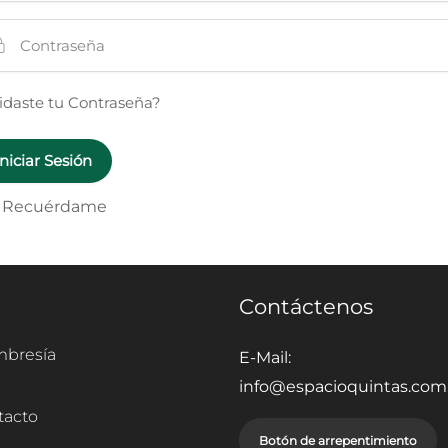
idaste tu Contraseña?
Recuérdame
Contáctenos
bresía
E-Mail:
info@espacioquintas.com.
tacto
Botón de arrepentimiento