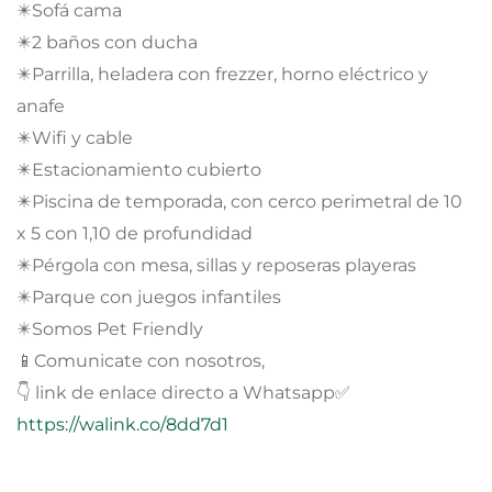
✴️Sofá cama
✴️2 baños con ducha
✴️Parrilla, heladera con frezzer, horno eléctrico y
anafe
✴️Wifi y cable
✴️Estacionamiento cubierto
✴️Piscina de temporada, con cerco perimetral de 10
x 5 con 1,10 de profundidad
✴️Pérgola con mesa, sillas y reposeras playeras
✴️Parque con juegos infantiles
✴️Somos Pet Friendly
📱Comunicate con nosotros,
👇 link de enlace directo a Whatsapp✅
https://walink.co/8dd7d1