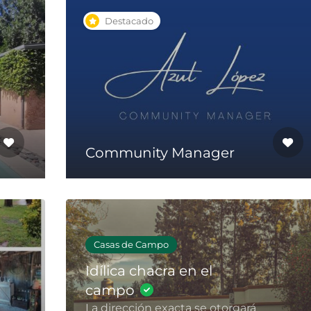
Destacado
Community Manager
Casas de Campo
Idílica chacra en el
campo
La dirección exacta se otorgará