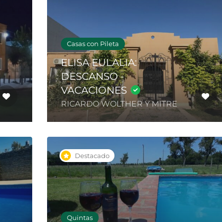
Casas con Pileta
ELISA EULALIA:
DESCANSO -
VACACIONES
RICARDO WOLTHER Y MITRE
Destacado
Quintas