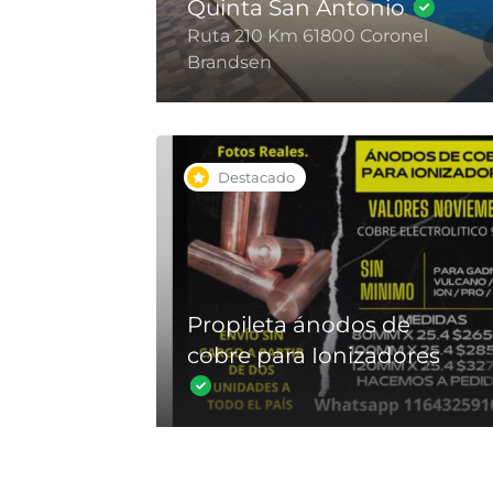
Quinta San Antonio
Ruta 210 Km 61800 Coronel
Brandsen
Destacado
Propileta ánodos de
cobre para Ionizadores