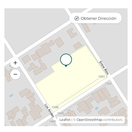
Quincena
Obtener Dirección
15 dias en febrero
$ 160.000,00
Mes
Mes completo febrero
$ 300.000,00
Leaflet
| ©
OpenStreetMap
contributors