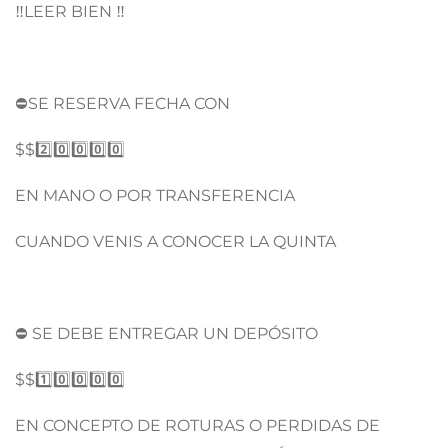
‼️LEER BIEN ‼️
⛔SE RESERVA FECHA CON
$$2️⃣0️⃣0️⃣0️⃣0️⃣
EN MANO O POR TRANSFERENCIA
CUANDO VENIS A CONOCER LA QUINTA
⛔ SE DEBE ENTREGAR UN DEPÓSITO
$$1️⃣0️⃣0️⃣0️⃣0️⃣
EN CONCEPTO DE ROTURAS O PERDIDAS DE