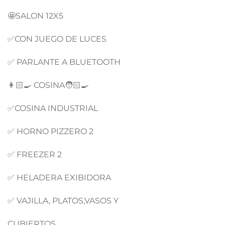
🤩SALON 12X5
✅CON JUEGO DE LUCES
✅ PARLANTE A BLUETOOTH
👩🏻‍🍳 COSINA🧑🏻‍🍳
✅COSINA INDUSTRIAL
✅ HORNO PIZZERO 2
✅ FREEZER 2
✅ HELADERA EXIBIDORA
✅ VAJILLA, PLATOS,VASOS Y
CUBIERTOS