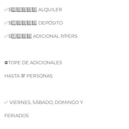
✅$2️⃣5️⃣0️⃣0️⃣0️⃣ ALQUILER
✅$1️⃣0️⃣0️⃣0️⃣0️⃣ DEPÓSITO
✅$1️⃣2️⃣0️⃣0️⃣ ADICIONAL P/PERS
⛔TOPE DE ADICIONALES
HASTA 💯 PERSONAS
✅ VIERNES, SÁBADO, DOMINGO Y
FERIADOS