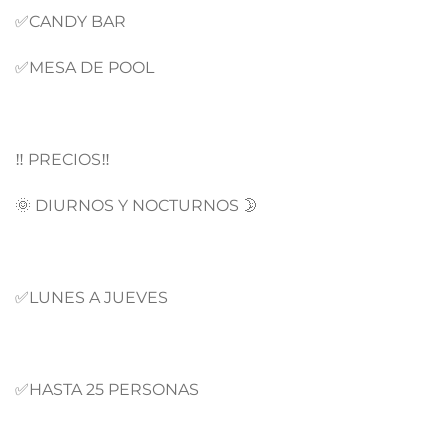
✅CANDY BAR
✅MESA DE POOL
‼️ PRECIOS‼️
🌞 DIURNOS Y NOCTURNOS 🌛
✅LUNES A JUEVES
✅HASTA 25 PERSONAS