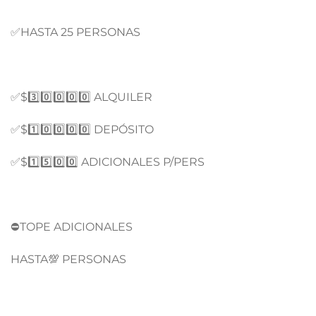
✅HASTA 25 PERSONAS
✅$3️⃣0️⃣0️⃣0️⃣0️⃣ ALQUILER
✅$1️⃣0️⃣0️⃣0️⃣0️⃣ DEPÓSITO
✅$1️⃣5️⃣0️⃣0️⃣ ADICIONALES P/PERS
⛔TOPE ADICIONALES
HASTA💯 PERSONAS