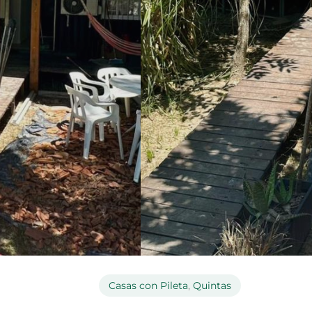
Casas con Pileta
,
Quintas