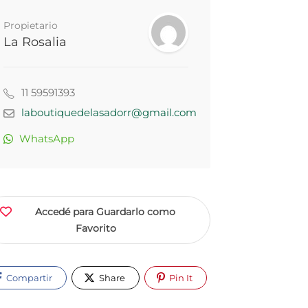
Propietario
La Rosalia
11 59591393
laboutiquedelasadorr@gmail.com
WhatsApp
Accedé para Guardarlo como
Favorito
Compartir
Share
Pin It