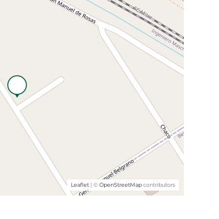
Leaflet
| ©
OpenStreetMap
contributors