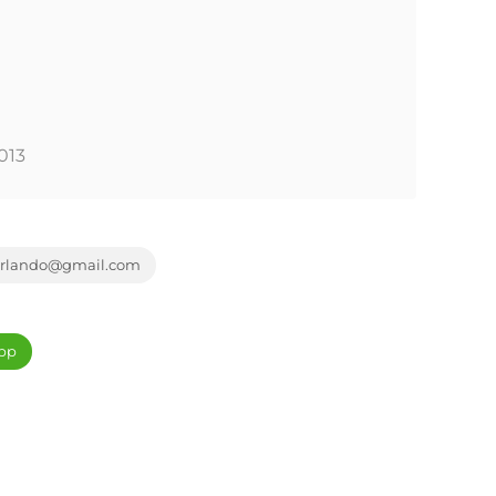
013
.orlando@gmail.com
pp