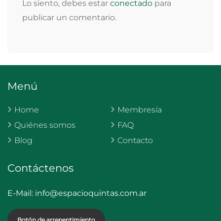
Lo siento, debes estar
conectado
para
publicar un comentario.
Menú
Home
Membresía
Quiénes somos
FAQ
Blog
Contacto
Contáctenos
E-Mail:
info@espacioquintas.com.ar
Botón de arrepentimiento