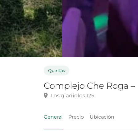
Quintas
Complejo Che Roga – E
Los gladiolos 125
General
Precio
Ubicación