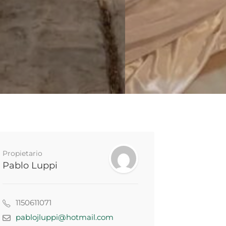
Propietario
Pablo Luppi
1150611071
pablojluppi@hotmail.com