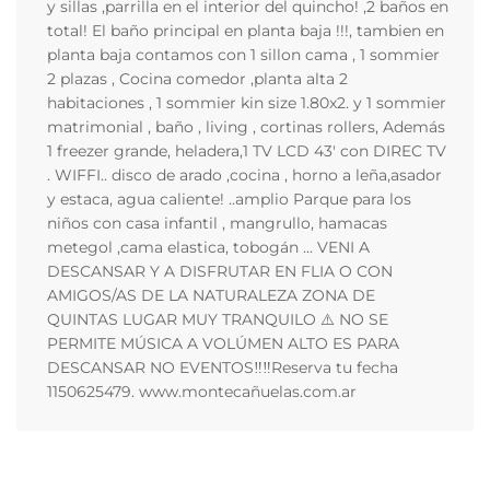
y sillas ,parrilla en el interior del quincho! ,2 baños en
total! El baño principal en planta baja !!!, tambien en
planta baja contamos con 1 sillon cama , 1 sommier
2 plazas , Cocina comedor ,planta alta 2
habitaciones , 1 sommier kin size 1.80x2. y 1 sommier
matrimonial , baño , living , cortinas rollers, Además
1 freezer grande, heladera,1 TV LCD 43' con DIREC TV
. WIFFI.. disco de arado ,cocina , horno a leña,asador
y estaca, agua caliente! ..amplio Parque para los
niños con casa infantil , mangrullo, hamacas
metegol ,cama elastica, tobogán ... VENI A
DESCANSAR Y A DISFRUTAR EN FLIA O CON
AMIGOS/AS DE LA NATURALEZA ZONA DE
QUINTAS LUGAR MUY TRANQUILO ⚠️ NO SE
PERMITE MÚSICA A VOLÚMEN ALTO ES PARA
DESCANSAR NO EVENTOS‼️‼️Reserva tu fecha
1150625479. www.montecañuelas.com.ar