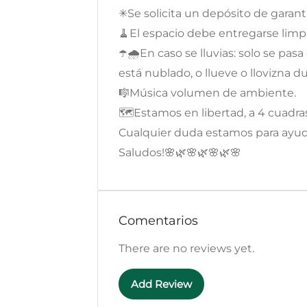
✳Se solicita un depósito de garant
🧹El espacio debe entregarse limpi
☂️🌧️En caso se lluvias: solo se pas
está nublado, o llueve o llovizna d
🎼Música volumen de ambiente.
🗺️Estamos en libertad, a 4 cuadras 
Cualquier duda estamos para ayud
Saludos!🌸🌿🌸🌿🌸🌿🌸
Comentarios
There are no reviews yet.
Add Review