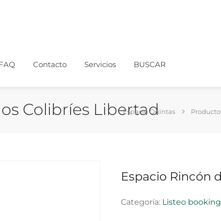
FAQ
Contacto
Servicios
BUSCAR
os Colibríes Libertad
Espacio Quintas
Producto
Espacio Rincón de
Categoría:
Listeo bookin