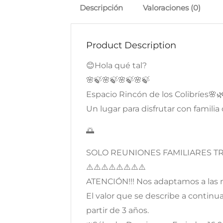
Descripción
Valoraciones (0)
Product Description
😊Hola qué tal?
🌸🍃🌸🍃🌸🍃🌸🍃
Espacio Rincón de los Colibríes🌸
Un lugar para disfrutar con famili
🌅
SOLO REUNIONES FAMILIARES T
⚠️⚠️⚠️⚠️⚠️⚠️⚠️⚠️
ATENCIÓN!!! Nos adaptamos a las 
El valor que se describe a continua
partir de 3 años.