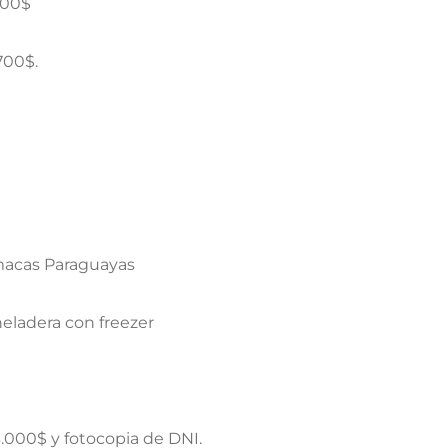
000$
 700$.
amacas Paraguayas
heladera con freezer
000$ y fotocopia de DNI.