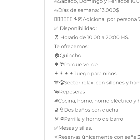
❇️Sábado, Domingo y Feriados:16.
❇️Días de semana: 13.000$
🧍🏿‍♂️🧍🏻‍♀️🧍🏼Adicional por persona
✅ Disponibilidad:
⏰ Horario de 10:00 a 20:00 HS.
Te ofrecemos:
🏠Quincho
🌳🌴Parque verde
👨‍👩‍👧‍👦Juego para niños
💙😴Sector relax, con sillones y h
🎋Reposeras
🛎Cocina, horno, horno eléctrico y 
🚽🚿Dos baños con ducha
🍖🥩Parrilla y horno de barro
✅Mesas y sillas.
✳Reservas únicamente con seña.3.