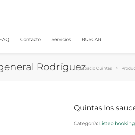
FAQ
Contacto
Servicios
BUSCAR
 general Rodríguez
Espacio Quintas
Produc
Quintas los sauc
Categoría:
Listeo bookin