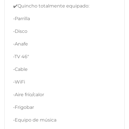
✔️Quincho totalmente equipado:
•Parrilla
•Disco
•Anafe
•TV 46″
•Cable
•WiFi
•Aire frío/calor
•Frigobar
•Equipo de música