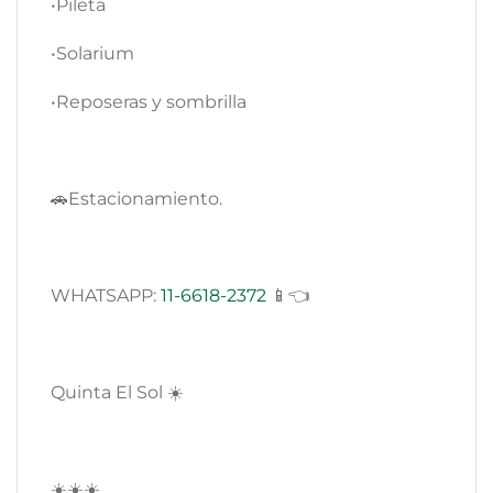
•Pileta
•Solarium
•Reposeras y sombrilla
🚗Estacionamiento.
WHATSAPP:
11-6618-2372
📱👈
Quinta El Sol ☀️
☀️☀️☀️