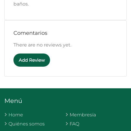
baños.
Comentarios
There are no reviews yet.
Add Review
Menú
Home
Membresía
Quiénes somos
FAQ