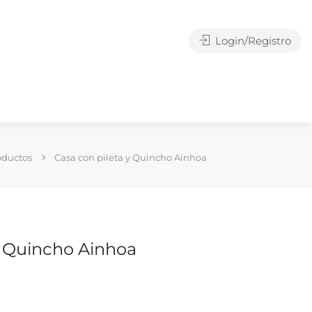
Login/Registro
oductos
Casa con pileta y Quincho Ainhoa
y Quincho Ainhoa
g