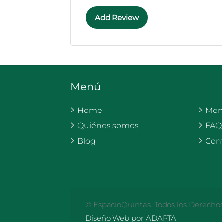
Add Review
Menú
Home
Mem
Quiénes somos
FAQ
Blog
Con
© EspacioQuintas. Todos los Derecho
Diseño Web por ADAPTA