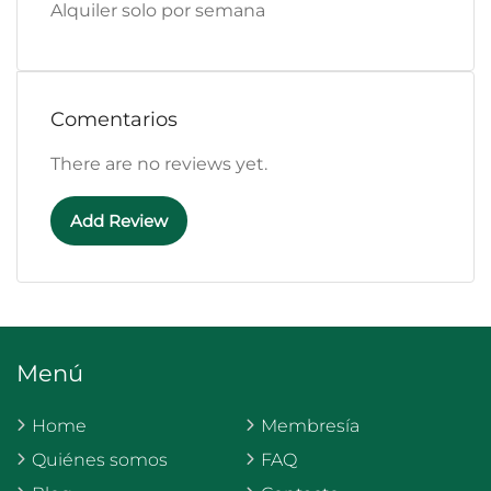
Alquiler solo por semana
Comentarios
There are no reviews yet.
Add Review
Menú
Home
Membresía
Quiénes somos
FAQ