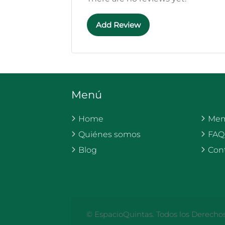
Add Review
Menú
Home
Mem
Quiénes somos
FAQ
Blog
Con
© EspacioQuintas. Todos los Derecho