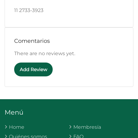
11 2733-3923
Comentarios
There are no reviews yet.
Add Review
Menú
Home
Membresía
Quiénes somos
FAQ