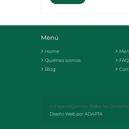
Menú
Home
Mem
Quiénes somos
FAQ
Blog
Con
© EspacioQuintas. Todos los Derecho
Diseño Web por ADAPTA