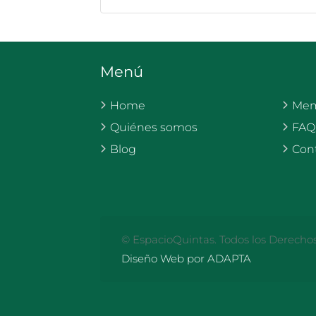
Menú
Home
Mem
Quiénes somos
FAQ
Blog
Con
© EspacioQuintas. Todos los Derecho
Diseño Web por ADAPTA