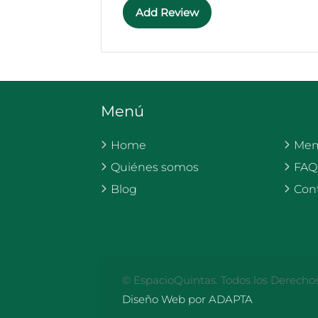
Add Review
Menú
Home
Mem
Quiénes somos
FAQ
Blog
Con
© EspacioQuintas. Todos los Derecho
Diseño Web por ADAPTA