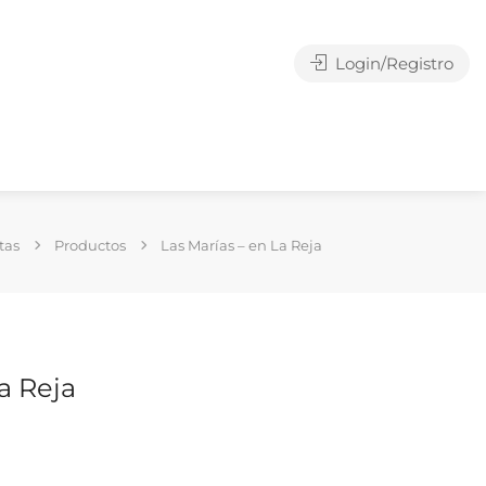
Login/Registro
tas
Productos
Las Marías – en La Reja
a Reja
g