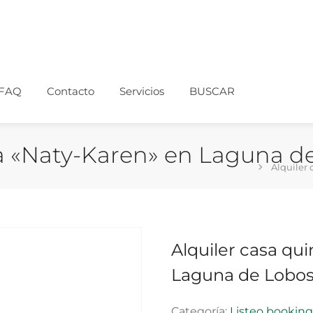
FAQ
Contacto
Servicios
BUSCAR
ta «Naty-Karen» en Laguna d
Alquiler
Alquiler casa qu
Laguna de Lobo
Categoría:
Listeo bookin