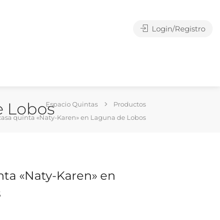
Login/Registro
e Lobos
Espacio Quintas
Productos
 casa quinta «Naty-Karen» en Laguna de Lobos
inta «Naty-Karen» en
s
g