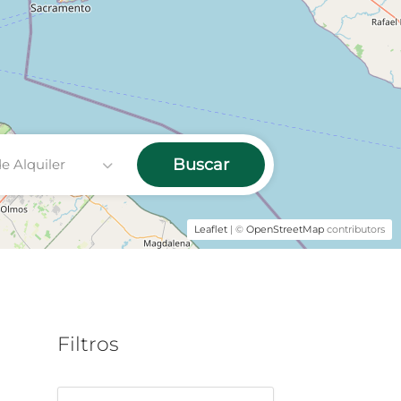
Buscar
de Alquiler
Leaflet
| ©
OpenStreetMap
contributors
Filtros