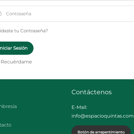
idaste tu Contraseña?
Recuérdame
Contáctenos
bresía
E-Mail:
info@espacioquintas.com.
tacto
Botón de arrepentimiento