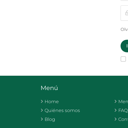
Olv
Menú
Home
Mem
Quiénes somos
FAQ
Blog
Con