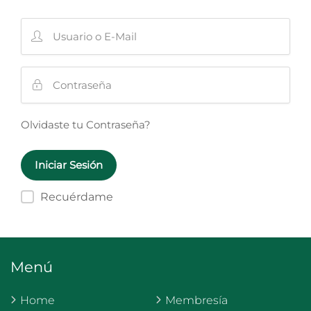
Olvidaste tu Contraseña?
Recuérdame
Menú
Home
Membresía